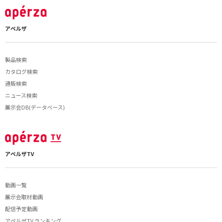
アペルザ
製品検索
カタログ検索
通販検索
ニュース検索
展示会DB(データベース)
アペルザTV
動画一覧
展示会取材動画
配信予定動画
アペルザTV ランキング