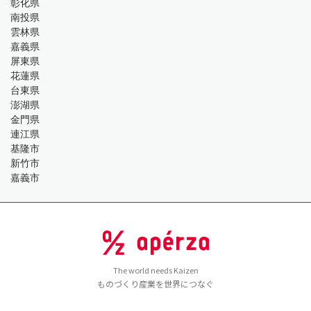
彰化県
南投県
雲林県
嘉義県
屏東県
花蓮県
台東県
澎湖県
金門県
連江県
基隆市
新竹市
嘉義市
The world needs Kaizen
ものづくり産業を世界につなぐ