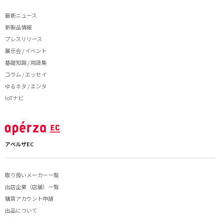
最新ニュース
新製品情報
プレスリリース
展示会 / イベント
基礎知識 / 用語集
コラム / エッセイ
ゆるネタ / エンタ
IoTナビ
アペルザEC
取り扱いメーカー一覧
出店企業（店舗）一覧
購買アカウント申請
出品について