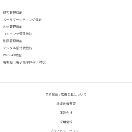
顧客管理機能
メールマーケティング機能
名刺管理機能
コンテンツ管理機能
動画管理機能
デジタル招待状機能
WebFAX機能
電帳箱（電子帳簿保存法対応）
無料掲載 / 広告掲載について
機能改善要望
運営会社
採用情報
プライバシーポリシー