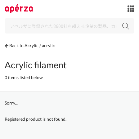
Back to Acrylic / acrylic
Acrylic filament
0 items listed below
Sorry...
Registered product is not found.