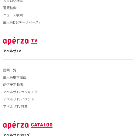
カタログ検索
通販検索
ニュース検索
展示会DB(データベース)
アペルザTV
動画一覧
展示会取材動画
配信予定動画
アペルザTV ランキング
アペルザTV イベント
アペルザTV 特集
アペルザカタログ