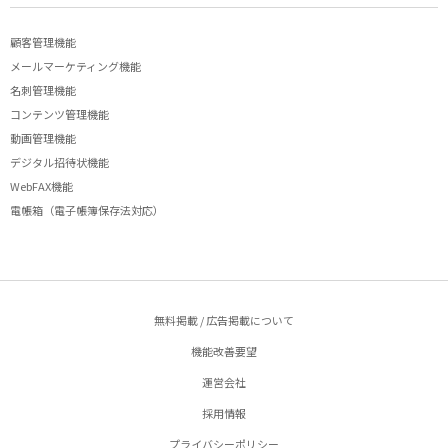
顧客管理機能
メールマーケティング機能
名刺管理機能
コンテンツ管理機能
動画管理機能
デジタル招待状機能
WebFAX機能
電帳箱（電子帳簿保存法対応）
無料掲載 / 広告掲載について
機能改善要望
運営会社
採用情報
プライバシーポリシー