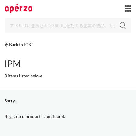
Back to IGBT
IPM
0 items listed below
Sorry...
Registered product is not found.