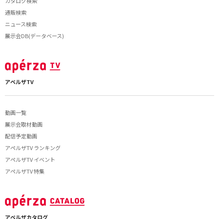
カタログ検索
通販検索
ニュース検索
展示会DB(データベース)
アペルザTV
動画一覧
展示会取材動画
配信予定動画
アペルザTV ランキング
アペルザTV イベント
アペルザTV 特集
アペルザカタログ