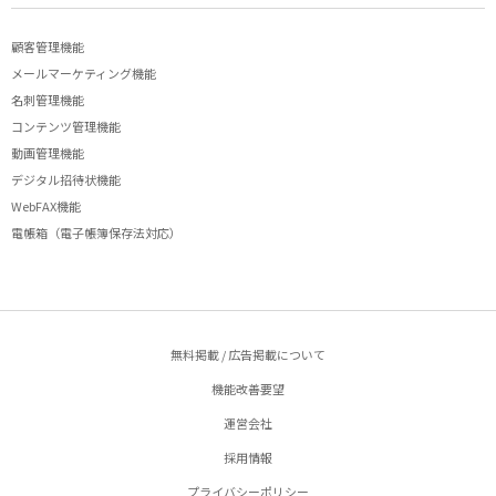
顧客管理機能
メールマーケティング機能
名刺管理機能
コンテンツ管理機能
動画管理機能
デジタル招待状機能
WebFAX機能
電帳箱（電子帳簿保存法対応）
無料掲載 / 広告掲載について
機能改善要望
運営会社
採用情報
プライバシーポリシー