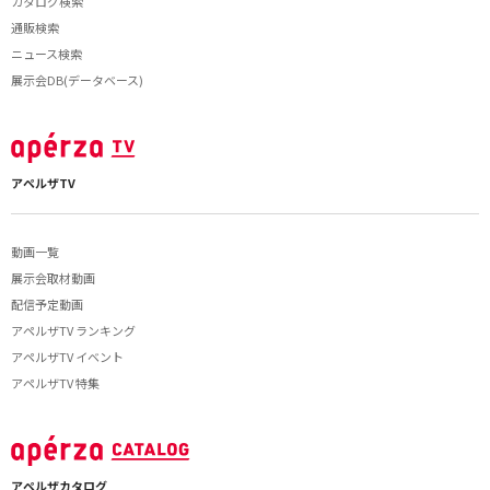
カタログ検索
通販検索
ニュース検索
展示会DB(データベース)
アペルザTV
動画一覧
展示会取材動画
配信予定動画
アペルザTV ランキング
アペルザTV イベント
アペルザTV 特集
アペルザカタログ