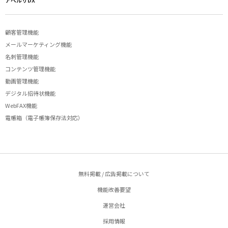
アペルザDX
顧客管理機能
メールマーケティング機能
名刺管理機能
コンテンツ管理機能
動画管理機能
デジタル招待状機能
WebFAX機能
電帳箱（電子帳簿保存法対応）
無料掲載 / 広告掲載について
機能改善要望
運営会社
採用情報