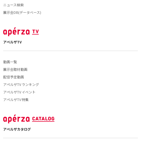
ニュース検索
展示会DB(データベース)
アペルザTV
動画一覧
展示会取材動画
配信予定動画
アペルザTV ランキング
アペルザTV イベント
アペルザTV 特集
アペルザカタログ