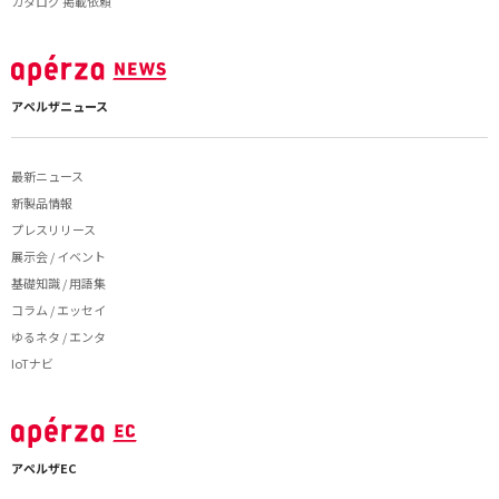
カタログ 掲載依頼
アペルザニュース
最新ニュース
新製品情報
プレスリリース
展示会 / イベント
基礎知識 / 用語集
コラム / エッセイ
ゆるネタ / エンタ
IoTナビ
アペルザEC