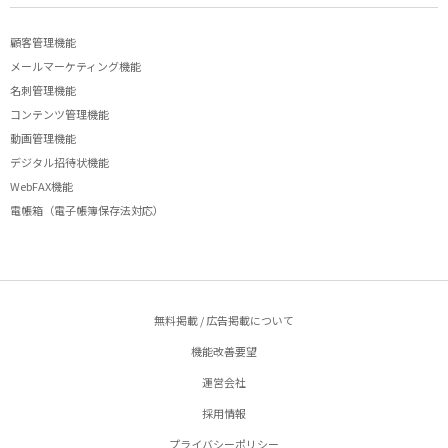
顧客管理機能
メールマーケティング機能
名刺管理機能
コンテンツ管理機能
動画管理機能
デジタル招待状機能
WebFAX機能
電帳箱（電子帳簿保存法対応）
無料掲載 / 広告掲載について
機能改善要望
運営会社
採用情報
プライバシーポリシー