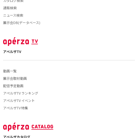
カタログ検索
通販検索
ニュース検索
展示会DB(データベース)
アペルザTV
動画一覧
展示会取材動画
配信予定動画
アペルザTV ランキング
アペルザTV イベント
アペルザTV 特集
アペルザカタログ