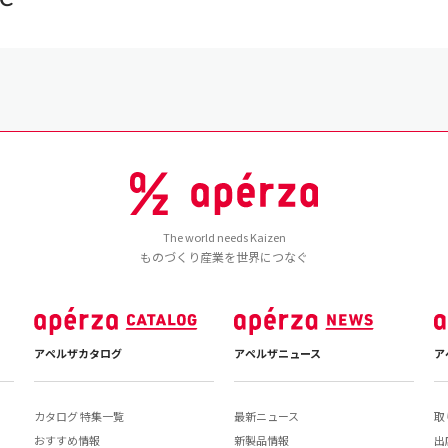
The world needs Kaizen
ものづくり産業を世界につなぐ
アペルザカタログ
アペルザニュース
ア
カタログ 特集一覧
最新ニュース
取
おすすめ情報
新製品情報
出