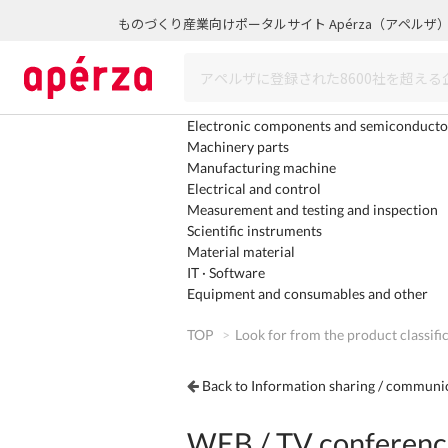
ものづくり産業向けポータルサイト Apérza（アペルザ
Electronic components and semiconducto
Machinery parts
Manufacturing machine
Electrical and control
Measurement and testing and inspection
Scientific instruments
Material material
IT · Software
Equipment and consumables and other
TOP
Look for from the product classifi
Back to Information sharing / communi
WEB / TV conferenc