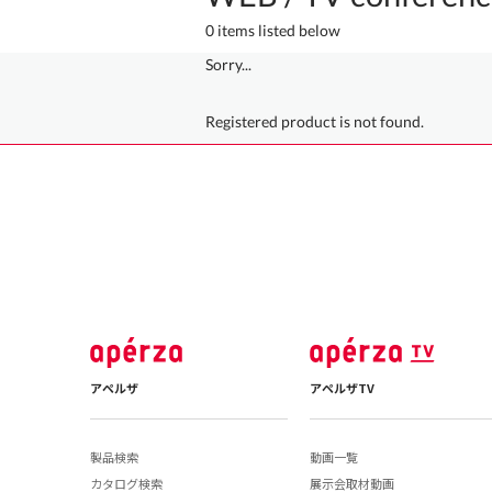
0 items listed below
Sorry...
Registered product is not found.
アペルザ
アペルザTV
製品検索
動画一覧
カタログ検索
展示会取材動画