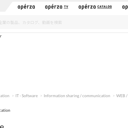
）
r
cation
IT · Software
Information sharing / communication
WEB /
cation
e