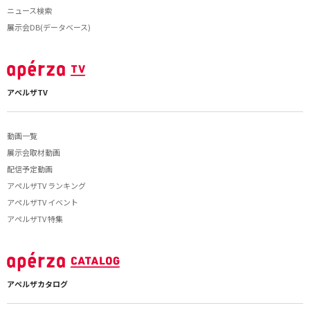
ニュース検索
展示会DB(データベース)
アペルザTV
動画一覧
展示会取材動画
配信予定動画
アペルザTV ランキング
アペルザTV イベント
アペルザTV 特集
アペルザカタログ