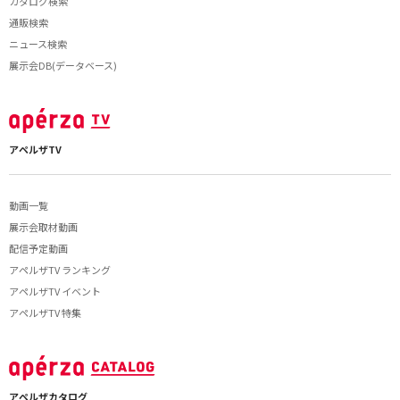
カタログ検索
通販検索
ニュース検索
展示会DB(データベース)
アペルザTV
動画一覧
展示会取材動画
配信予定動画
アペルザTV ランキング
アペルザTV イベント
アペルザTV 特集
アペルザカタログ