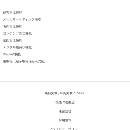
顧客管理機能
メールマーケティング機能
名刺管理機能
コンテンツ管理機能
動画管理機能
デジタル招待状機能
WebFAX機能
電帳箱（電子帳簿保存法対応）
無料掲載 / 広告掲載について
機能改善要望
運営会社
採用情報
プライバシーポリシー