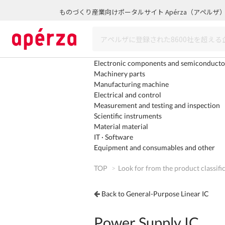
ものづくり産業向けポータルサイト Apérza（アペルザ
Electronic components and semiconducto
Machinery parts
Manufacturing machine
Electrical and control
Measurement and testing and inspection
Scientific instruments
Material material
IT · Software
Equipment and consumables and other
TOP
Look for from the product classifi
Back to General-Purpose Linear IC
Power Supply IC