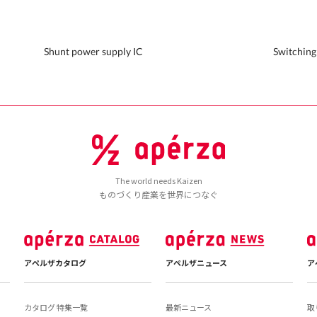
Shunt power supply IC
Switching
The world needs Kaizen
ものづくり産業を世界につなぐ
アペルザカタログ
アペルザニュース
ア
カタログ 特集一覧
最新ニュース
取