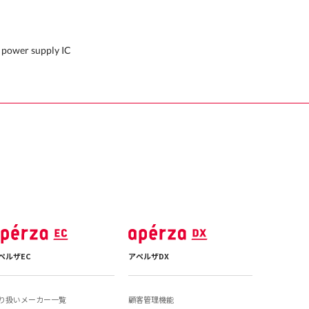
 power supply IC
ペルザEC
アペルザDX
り扱いメーカー一覧
顧客管理機能