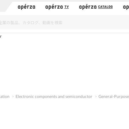
）
r
cation
Electronic components and semiconductor
General-Purpose 