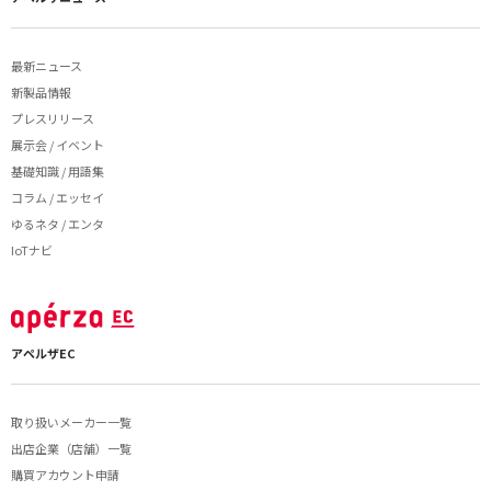
最新ニュース
新製品情報
プレスリリース
展示会 / イベント
基礎知識 / 用語集
コラム / エッセイ
ゆるネタ / エンタ
IoTナビ
アペルザEC
取り扱いメーカー一覧
出店企業（店舗）一覧
購買アカウント申請