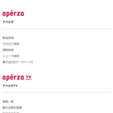
アペルザ
製品検索
カタログ検索
通販検索
ニュース検索
展示会DB(データベース)
アペルザTV
動画一覧
展示会取材動画