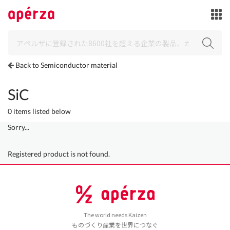
Back to Semiconductor material
SiC
0 items listed below
Sorry...
Registered product is not found.
The world needs Kaizen
ものづくり産業を世界につなぐ