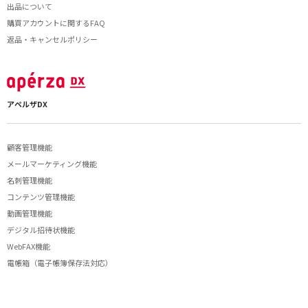
出品について
購買アカウントに関するFAQ
返品・キャンセルポリシー
アペルザDX
顧客管理機能
メールマーケティング機能
名刺管理機能
コンテンツ管理機能
動画管理機能
デジタル招待状機能
WebFAX機能
電帳箱（電子帳簿保存法対応）