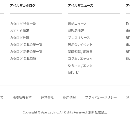
アペルザカタログ
アペルザニュース
ア
カタログ 特集一覧
最新ニュース
取
おすすめ情報
新製品情報
出
カタログ分類
プレスリリース
購
カタログ 掲載企業一覧
展示会 / イベント
出
カタログ 新着企業一覧
基礎知識 / 用語集
購
カタログ 掲載依頼
コラム / エッセイ
返
ゆるネタ / エンタ
IoTナビ
いて
機能改善要望
運営会社
採用情報
プライバシーポリシー
利
Copyright © Apérza, Inc. All Rights Reserved. 無断転載禁止