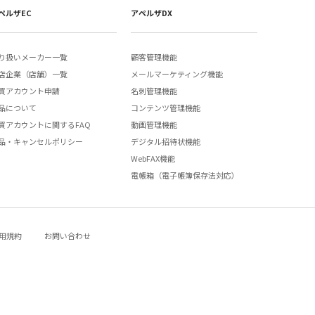
ペルザEC
アペルザDX
り扱いメーカー一覧
顧客管理機能
店企業（店舗）一覧
メールマーケティング機能
買アカウント申請
名刺管理機能
品について
コンテンツ管理機能
買アカウントに関するFAQ
動画管理機能
品・キャンセルポリシー
デジタル招待状機能
WebFAX機能
電帳箱（電子帳簿保存法対応）
用規約
お問い合わせ