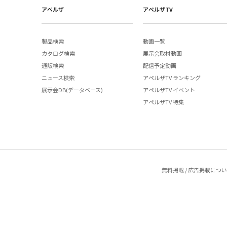
アペルザ
アペルザTV
製品検索
動画一覧
カタログ検索
展示会取材動画
通販検索
配信予定動画
ニュース検索
アペルザTV ランキング
展示会DB(データベース)
アペルザTV イベント
アペルザTV 特集
無料掲載 / 広告掲載につ