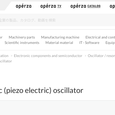
）
or
Machinery parts
Manufacturing machine
Electrical and con
Scientific instruments
Material material
IT · Software
Equip
cation
Electronic components and semiconductor
Oscillator / reso
cillator
 (piezo electric) oscillator