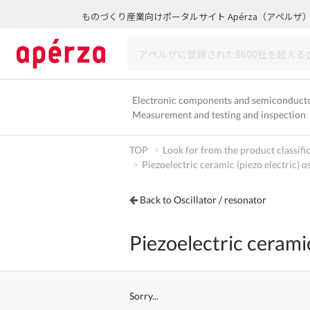
ものづくり産業向けポータルサイト Apérza（アペルザ
Electronic components and semiconduct
Measurement and testing and inspection
TOP
Look for from the product classifi
Piezoelectric ceramic (piezo electric) os
Back to Oscillator / resonator
Piezoelectric ceramic
Sorry...