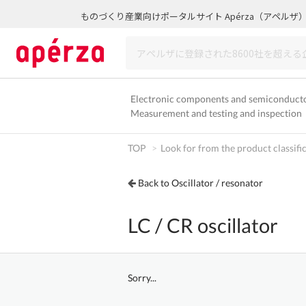
ものづくり産業向けポータルサイト Apérza（アペルザ
Electronic components and semiconduct
Measurement and testing and inspection
TOP
Look for from the product classifi
Back to Oscillator / resonator
LC / CR oscillator
Sorry...