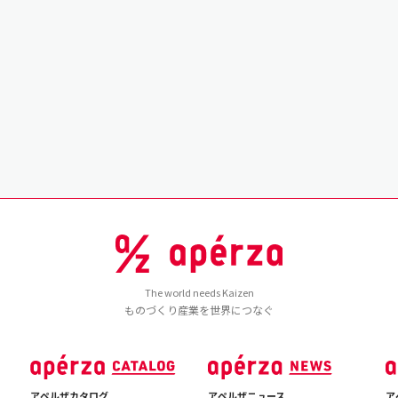
The world needs Kaizen
ものづくり産業を世界につなぐ
アペルザカタログ
アペルザニュース
ア