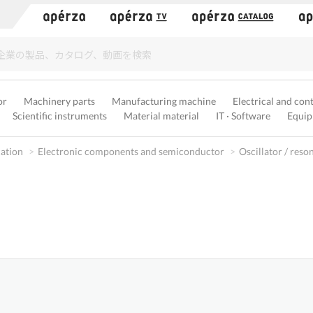
）
or
Machinery parts
Manufacturing machine
Electrical and con
Scientific instruments
Material material
IT · Software
Equip
cation
Electronic components and semiconductor
Oscillator / reso