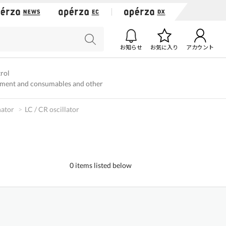
お知らせ
お気に入り
アカウント
trol
ment and consumables and other
nator
LC / CR oscillator
0 items listed below