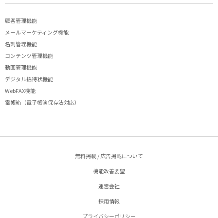
顧客管理機能
メールマーケティング機能
名刺管理機能
コンテンツ管理機能
動画管理機能
デジタル招待状機能
WebFAX機能
電帳箱（電子帳簿保存法対応）
無料掲載 / 広告掲載について
機能改善要望
運営会社
採用情報
プライバシーポリシー