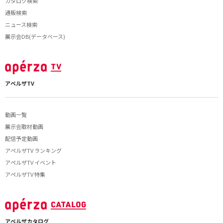
カタログ検索
通販検索
ニュース検索
展示会DB(データベース)
アペルザTV
動画一覧
展示会取材動画
配信予定動画
アペルザTV ランキング
アペルザTV イベント
アペルザTV 特集
アペルザカタログ