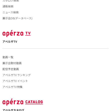
カタログ検索
通販検索
ニュース検索
展示会DB(データベース)
アペルザTV
動画一覧
展示会取材動画
配信予定動画
アペルザTV ランキング
アペルザTV イベント
アペルザTV 特集
アペルザカタログ