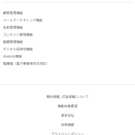
顧客管理機能
メールマーケティング機能
名刺管理機能
コンテンツ管理機能
動画管理機能
デジタル招待状機能
WebFAX機能
電帳箱（電子帳簿保存法対応）
無料掲載 / 広告掲載について
機能改善要望
運営会社
採用情報
プライバシーポリシー