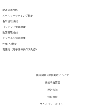
顧客管理機能
メールマーケティング機能
名刺管理機能
コンテンツ管理機能
動画管理機能
デジタル招待状機能
WebFAX機能
電帳箱（電子帳簿保存法対応）
無料掲載 / 広告掲載について
機能改善要望
運営会社
採用情報
プライバシーポリシー