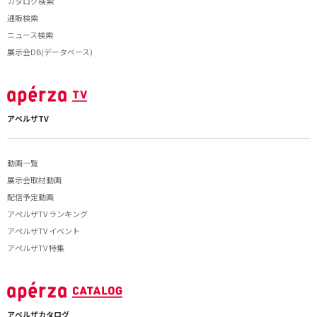
カタログ検索
通販検索
ニュース検索
展示会DB(データベース)
アペルザTV
動画一覧
展示会取材動画
配信予定動画
アペルザTV ランキング
アペルザTV イベント
アペルザTV 特集
アペルザカタログ