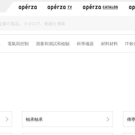
）
機
電氣與控制
測量和測試和檢驗
科學儀器
材料材料
IT·
軸承軸承
傳