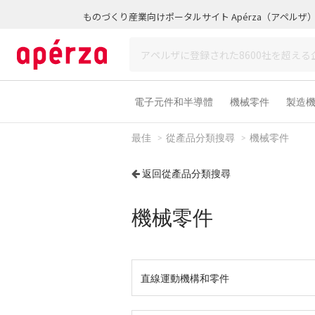
ものづくり産業向けポータルサイト Apérza（アペルザ
電子元件和半導體
機械零件
製造
最佳
從產品分類搜尋
機械零件
返回從產品分類搜尋
機械零件
直線運動機構和零件