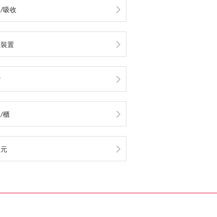
/吸收
油裝置
嘴
/櫃
制元