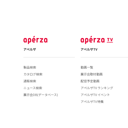
アペルザ
アペルザTV
製品検索
動画一覧
カタログ検索
展示会取材動画
通販検索
配信予定動画
ニュース検索
アペルザTV ランキング
展示会DB(データベース)
アペルザTV イベント
アペルザTV 特集