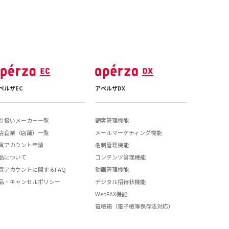
ペルザEC
アペルザDX
り扱いメーカー一覧
顧客管理機能
店企業（店舗）一覧
メールマーケティング機能
買アカウント申請
名刺管理機能
品について
コンテンツ管理機能
買アカウントに関するFAQ
動画管理機能
品・キャンセルポリシー
デジタル招待状機能
WebFAX機能
電帳箱（電子帳簿保存法対応）