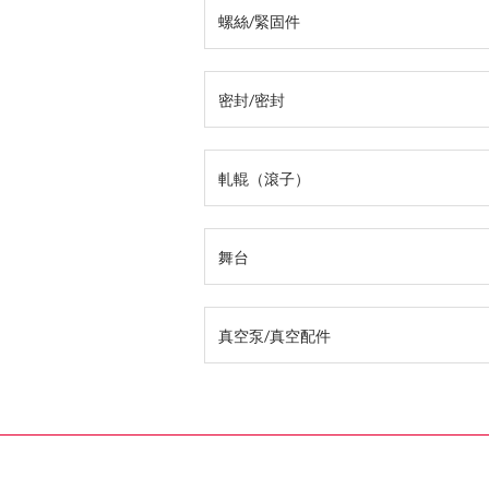
螺絲/緊固件
密封/密封
軋輥（滾子）
舞台
真空泵/真空配件