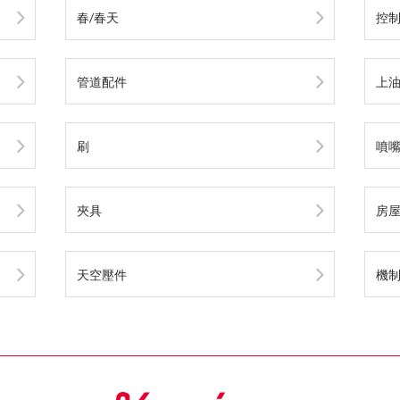
春/春天
控制
管道配件
上
刷
噴
夾具
房屋
天空壓件
機