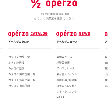
The world needs Kaizen
ものづくり産業を世界につなぐ
アペルザカタログ
アペルザニュース
ア
カタログ 特集一覧
最新ニュース
取
おすすめ情報
新製品情報
出
カタログ分類
プレスリリース
購
カタログ 掲載企業一覧
展示会 / イベント
出
カタログ 新着企業一覧
基礎知識 / 用語集
購
カタログ 掲載依頼
コラム / エッセイ
返
ゆるネタ / エンタ
IoTナビ