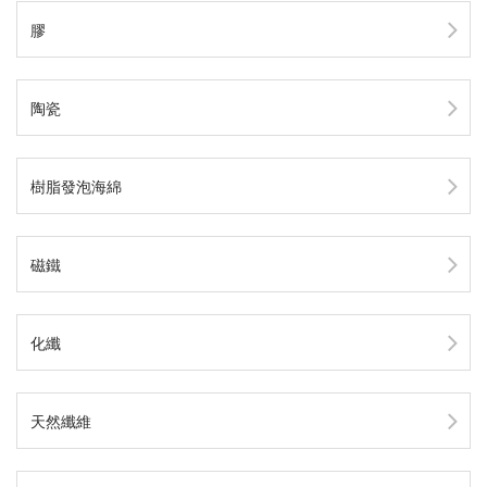
膠
陶瓷
樹脂發泡海綿
磁鐵
化纖
天然纖維