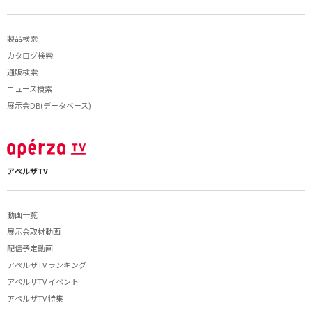
製品検索
カタログ検索
通販検索
ニュース検索
展示会DB(データベース)
アペルザTV
動画一覧
展示会取材動画
配信予定動画
アペルザTV ランキング
アペルザTV イベント
アペルザTV 特集