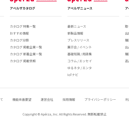
アペルザカタログ
アペルザニュース
ア
カタログ 特集一覧
最新ニュース
取
おすすめ情報
新製品情報
出
カタログ分類
プレスリリース
購
カタログ 掲載企業一覧
展示会 / イベント
出
カタログ 新着企業一覧
基礎知識 / 用語集
購
カタログ 掲載依頼
コラム / エッセイ
返
ゆるネタ / エンタ
IoTナビ
いて
機能改善要望
運営会社
採用情報
プライバシーポリシー
利
Copyright © Apérza, Inc. All Rights Reserved. 無断転載禁止