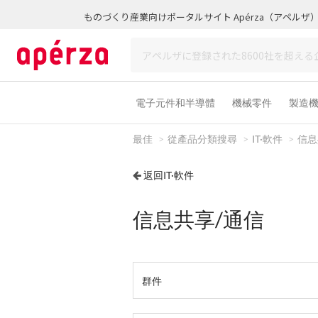
ものづくり産業向けポータルサイト Apérza（アペルザ
電子元件和半導體
機械零件
製造
最佳
從產品分類搜尋
IT·軟件
信息
返回IT·軟件
信息共享/通信
群件