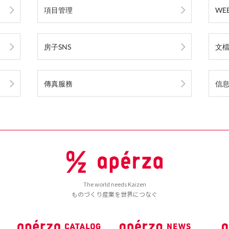
項目管理
WE
房子SNS
文
傳真服務
信
The world needs Kaizen
ものづくり産業を世界につなぐ