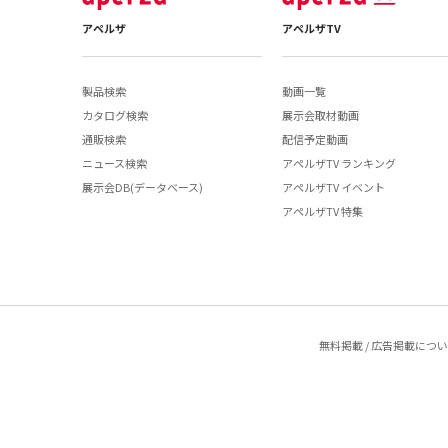
アペルザ
アペルザTV
製品検索
動画一覧
カタログ検索
展示会取材動画
通販検索
配信予定動画
ニュース検索
アペルザTV ランキング
展示会DB(データベース)
アペルザTV イベント
アペルザTV 特集
無料掲載 / 広告掲載につ