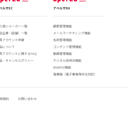
ペルザEC
アペルザDX
り扱いメーカー一覧
顧客管理機能
店企業（店舗）一覧
メールマーケティング機能
買アカウント申請
名刺管理機能
品について
コンテンツ管理機能
買アカウントに関するFAQ
動画管理機能
品・キャンセルポリシー
デジタル招待状機能
WebFAX機能
電帳箱（電子帳簿保存法対応）
用規約
お問い合わせ