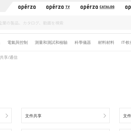
）
機
電氣與控制
測量和測試和檢驗
科學儀器
材料材料
IT·
共享/通信
文件共享
文