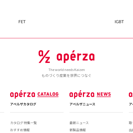
FET
IGBT
The world needs Kaizen
ものづくり産業を世界につなぐ
アペルザカタログ
アペルザニュース
ア
カタログ 特集一覧
最新ニュース
取
おすすめ情報
新製品情報
出