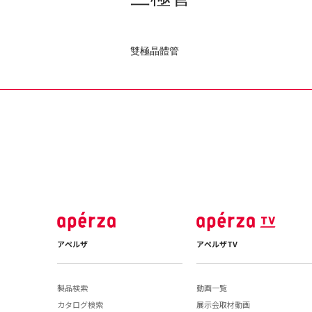
雙極晶體管
アペルザ
アペルザTV
製品検索
動画一覧
カタログ検索
展示会取材動画