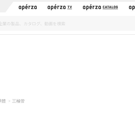
）
導體
三極管