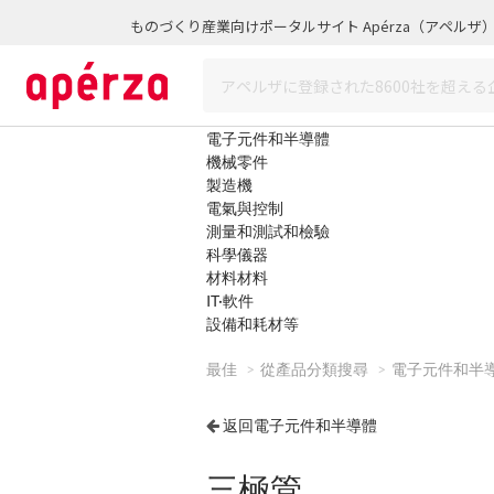
ものづくり産業向けポータルサイト Apérza（アペルザ
電子元件和半導體
機械零件
製造機
電氣與控制
測量和測試和檢驗
科學儀器
材料材料
IT·軟件
設備和耗材等
最佳
從產品分類搜尋
電子元件和半
返回電子元件和半導體
三極管