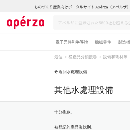
ものづくり産業向けポータルサイト Apérza（アペルザ
電子元件和半導體
機械零件
製造
最佳
從產品分類搜尋
設備和耗材等
返回水處理設備
其他水處理設備
十分抱歉。
被登記的產品沒找到。