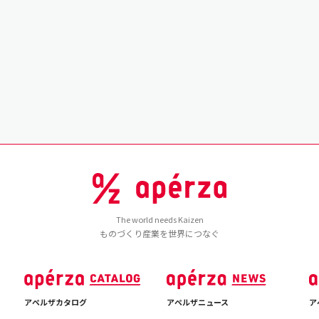
The world needs Kaizen
ものづくり産業を世界につなぐ
アペルザカタログ
アペルザニュース
ア