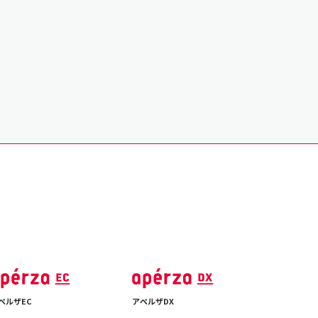
ペルザEC
アペルザDX