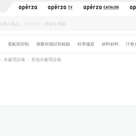
）
機
電氣與控制
測量和測試和檢驗
科學儀器
材料材料
IT·
水處理設備
其他水處理設備