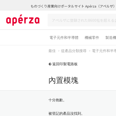
ものづくり産業向けポータルサイト Apérza（アペルザ
電子元件和半導體
機械零件
製造
最佳
從產品分類搜尋
電子元件和半
返回印製電路板
內置模塊
十分抱歉。
被登記的產品沒找到。