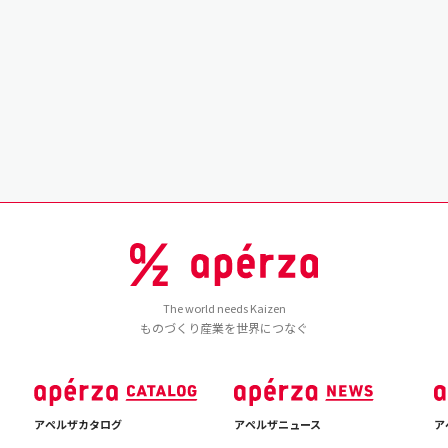
The world needs Kaizen
ものづくり産業を世界につなぐ
アペルザカタログ
アペルザニュース
ア