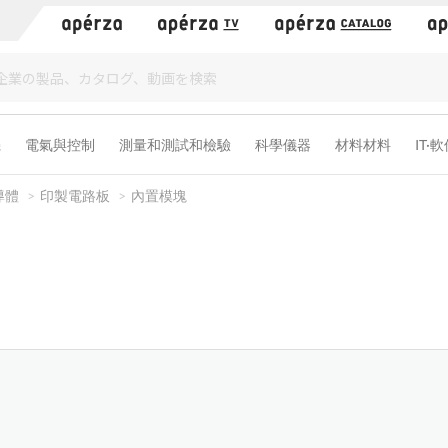
）
機
電氣與控制
測量和測試和檢驗
科學儀器
材料材料
IT·
導體
印製電路板
內置模塊