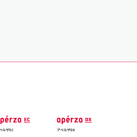
ペルザEC
アペルザDX