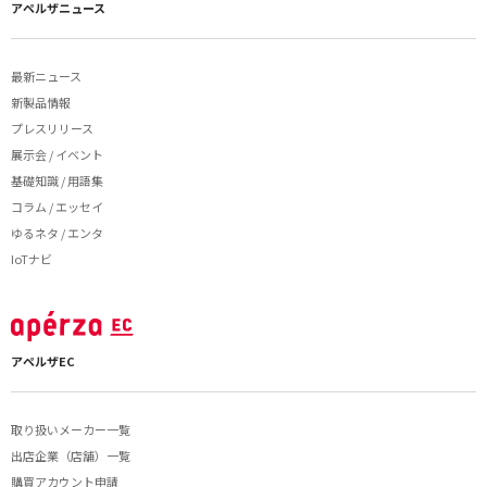
アペルザニュース
最新ニュース
新製品情報
プレスリリース
展示会 / イベント
基礎知識 / 用語集
コラム / エッセイ
ゆるネタ / エンタ
IoTナビ
アペルザEC
取り扱いメーカー一覧
出店企業（店舗）一覧
購買アカウント申請