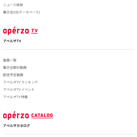
ニュース検索
展示会DB(データベース)
アペルザTV
動画一覧
展示会取材動画
配信予定動画
アペルザTV ランキング
アペルザTV イベント
アペルザTV 特集
アペルザカタログ