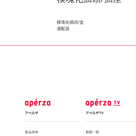
模塊化插頭/盒
適配器
アペルザ
アペルザTV
製品検索
動画一覧