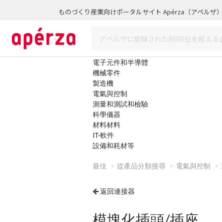
ものづくり産業向けポータルサイト Apérza（アペルザ
電子元件和半導體
機械零件
製造機
電氣與控制
測量和測試和檢驗
科學儀器
材料材料
IT·軟件
設備和耗材等
最佳
從產品分類搜尋
電氣與控制
返回連接器
模塊化插頭/插座