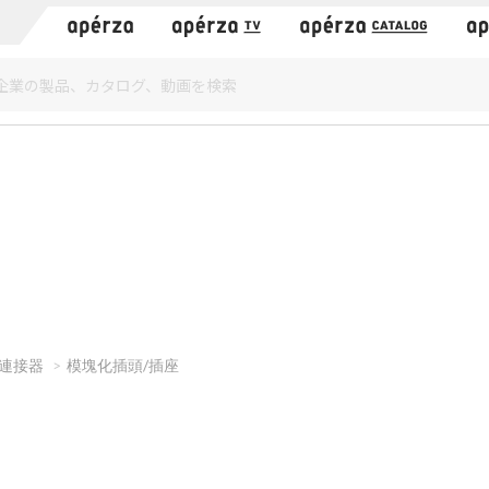
）
連接器
模塊化插頭/插座