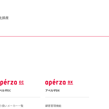
化插座
ペルザEC
アペルザDX
り扱いメーカー一覧
顧客管理機能