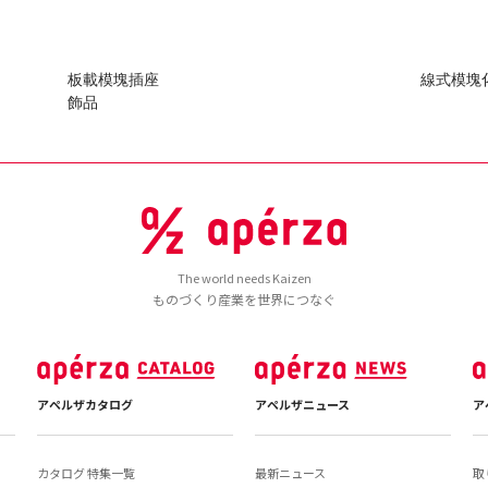
板載模塊插座
線式模塊
飾品
The world needs Kaizen
ものづくり産業を世界につなぐ
アペルザカタログ
アペルザニュース
ア
カタログ 特集一覧
最新ニュース
取