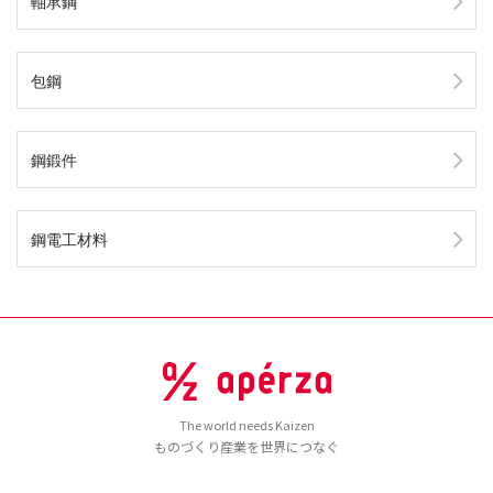
軸承鋼
包鋼
鋼鍛件
鋼電工材料
The world needs Kaizen
ものづくり産業を世界につなぐ