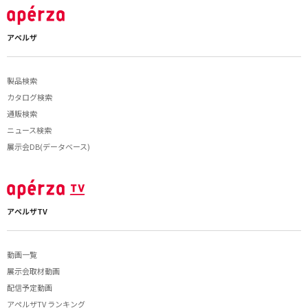
アペルザ
製品検索
カタログ検索
通販検索
ニュース検索
展示会DB(データベース)
アペルザTV
動画一覧
展示会取材動画
配信予定動画
アペルザTV ランキング