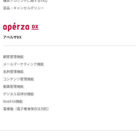
購買アカウントに関するFAQ
返品・キャンセルポリシー
アペルザDX
顧客管理機能
メールマーケティング機能
名刺管理機能
コンテンツ管理機能
動画管理機能
デジタル招待状機能
WebFAX機能
電帳箱（電子帳簿保存法対応）