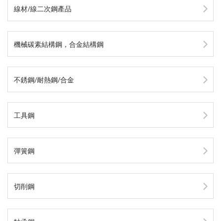
線材/線二次鋼產品
機械碳素結構鋼，合金結構鋼
不銹鋼/耐熱鋼/合金
工具鋼
彈簧鋼
切削鋼