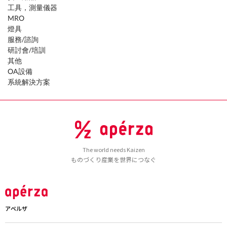
工具，測量儀器
MRO
燈具
服務/諮詢
研討會/培訓
其他
OA設備
系統解決方案
The world needs Kaizen
ものづくり産業を世界につなぐ
アペルザ