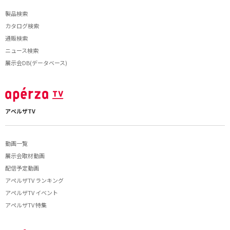
製品検索
カタログ検索
通販検索
ニュース検索
展示会DB(データベース)
アペルザTV
動画一覧
展示会取材動画
配信予定動画
アペルザTV ランキング
アペルザTV イベント
アペルザTV 特集