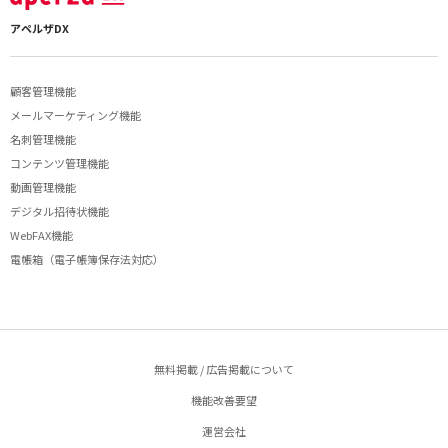
アペルザDX
顧客管理機能
メールマーケティング機能
名刺管理機能
コンテンツ管理機能
動画管理機能
デジタル招待状機能
WebFAX機能
電帳箱（電子帳簿保存法対応）
無料掲載 / 広告掲載について
機能改善要望
運営会社