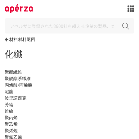
材料材料返回
化纖
聚酯纖維
聚醚酯系纖維
丙烯酸/丙烯酸
尼龍
波里諾西克
芳綸
維綸
聚丙烯
聚乙烯
聚烯烴
聚氯乙烯