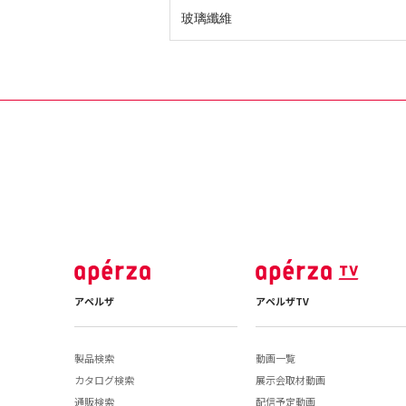
玻璃纖維
アペルザ
アペルザTV
製品検索
動画一覧
カタログ検索
展示会取材動画
通販検索
配信予定動画