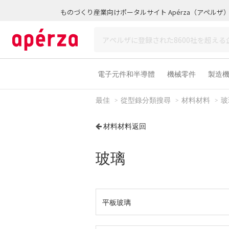
ものづくり産業向けポータルサイト Apérza（アペルザ
電子元件和半導體
機械零件
製造
最佳
從型錄分類搜尋
材料材料
玻
材料材料返回
玻璃
平板玻璃