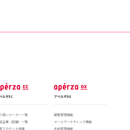
ペルザEC
アペルザDX
り扱いメーカー一覧
顧客管理機能
店企業（店舗）一覧
メールマーケティング機能
買アカウント申請
名刺管理機能