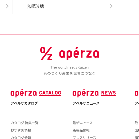
光學玻璃
The world needs Kaizen
ものづくり産業を世界につなぐ
アペルザカタログ
アペルザニュース
ア
カタログ 特集一覧
最新ニュース
取
おすすめ情報
新製品情報
出
カタログ分類
プレスリリース
購