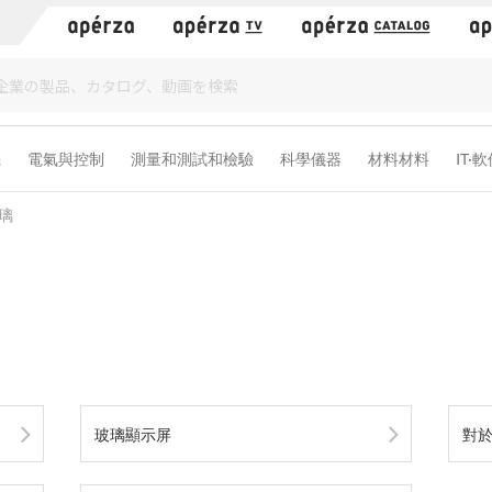
）
機
電氣與控制
測量和測試和檢驗
科學儀器
材料材料
IT·
璃
玻璃顯示屏
對