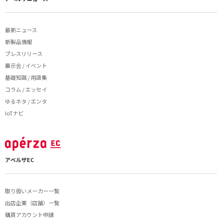
最新ニュース
新製品情報
プレスリリース
展示会 / イベント
基礎知識 / 用語集
コラム / エッセイ
ゆるネタ / エンタ
IoTナビ
アペルザEC
取り扱いメーカー一覧
出店企業（店舗）一覧
購買アカウント申請