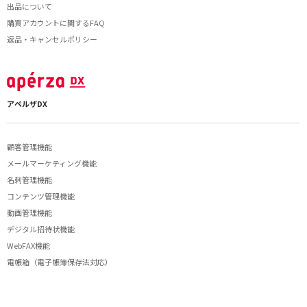
出品について
購買アカウントに関するFAQ
返品・キャンセルポリシー
アペルザDX
顧客管理機能
メールマーケティング機能
名刺管理機能
コンテンツ管理機能
動画管理機能
デジタル招待状機能
WebFAX機能
電帳箱（電子帳簿保存法対応）