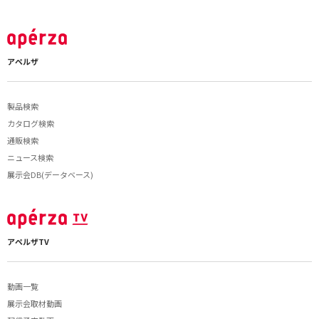
アペルザ
製品検索
カタログ検索
通販検索
ニュース検索
展示会DB(データベース)
アペルザTV
動画一覧
展示会取材動画