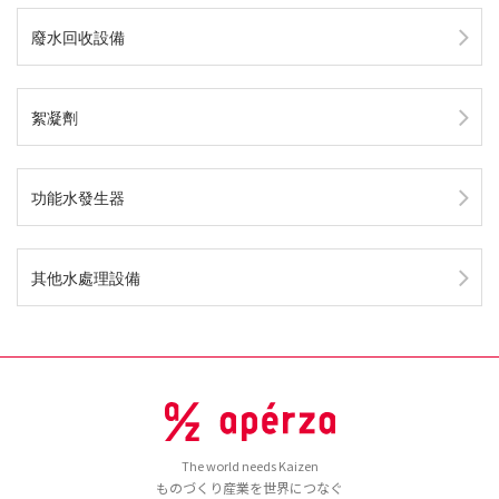
廢水回收設備
絮凝劑
功能水發生器
其他水處理設備
The world needs Kaizen
ものづくり産業を世界につなぐ