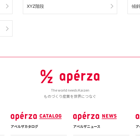
XYZ階段
傾
The world needs Kaizen
ものづくり産業を世界につなぐ
アペルザカタログ
アペルザニュース
ア