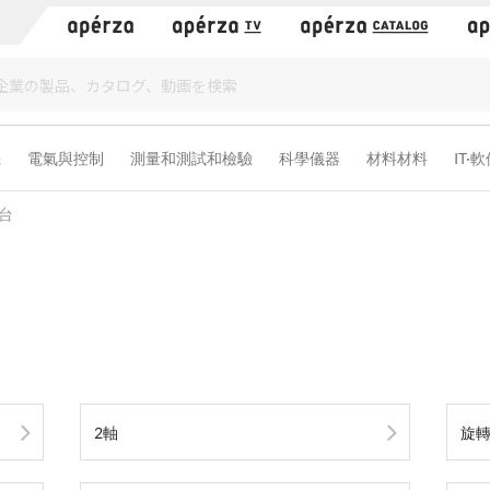
）
機
電氣與控制
測量和測試和檢驗
科學儀器
材料材料
IT·
台
2軸
旋