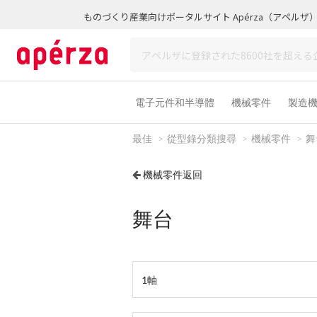
ものづくり産業向けポータルサイト Apérza（アペルザ
電子元件和半導體
機械零件
製造
最佳
從型錄分類搜尋
機械零件
舞
機械零件返回
舞台
1軸