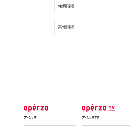
傾斜階段
其他階段
アペルザ
アペルザTV