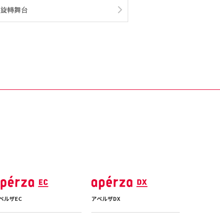
斜旋轉舞台
ペルザEC
アペルザDX