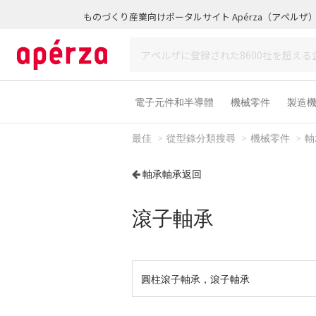
ものづくり産業向けポータルサイト Apérza（アペルザ
電子元件和半導體
機械零件
製造
最佳
從型錄分類搜尋
機械零件
軸
軸承軸承返回
滾子軸承
圓柱滾子軸承，滾子軸承