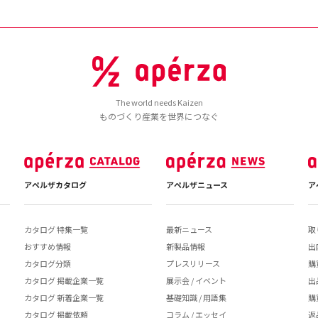
The world needs Kaizen
ものづくり産業を世界につなぐ
アペルザカタログ
アペルザニュース
ア
カタログ 特集一覧
最新ニュース
取
おすすめ情報
新製品情報
出
カタログ分類
プレスリリース
購
カタログ 掲載企業一覧
展示会 / イベント
出
カタログ 新着企業一覧
基礎知識 / 用語集
購
カタログ 掲載依頼
コラム / エッセイ
返