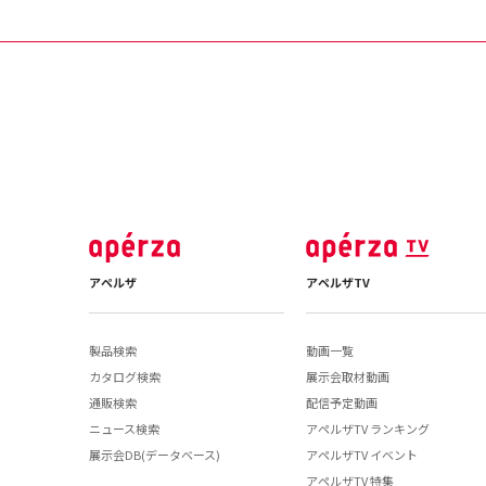
アペルザ
アペルザTV
製品検索
動画一覧
カタログ検索
展示会取材動画
通販検索
配信予定動画
ニュース検索
アペルザTV ランキング
展示会DB(データベース)
アペルザTV イベント
アペルザTV 特集