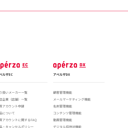
ペルザEC
アペルザDX
り扱いメーカー一覧
顧客管理機能
店企業（店舗）一覧
メールマーケティング機能
買アカウント申請
名刺管理機能
品について
コンテンツ管理機能
買アカウントに関するFAQ
動画管理機能
品・キャンセルポリシー
デジタル招待状機能