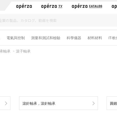
）
機
電氣與控制
測量和測試和檢驗
科學儀器
材料材料
IT·
承軸承
滾子軸承
滾針軸承，滾針軸承
圓