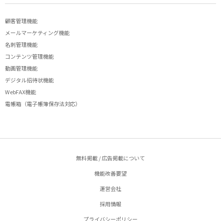
顧客管理機能
メールマーケティング機能
名刺管理機能
コンテンツ管理機能
動画管理機能
デジタル招待状機能
WebFAX機能
電帳箱（電子帳簿保存法対応）
無料掲載 / 広告掲載について
機能改善要望
運営会社
採用情報
プライバシーポリシー