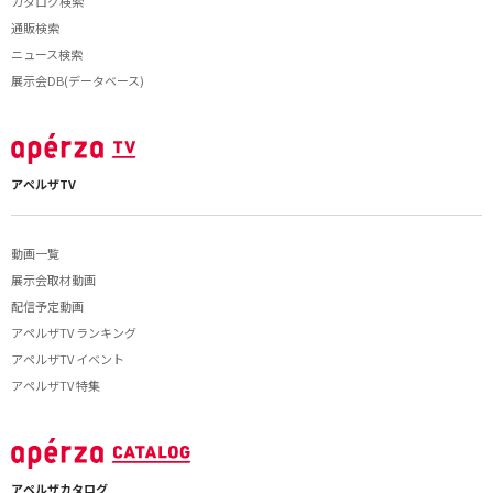
カタログ検索
通販検索
ニュース検索
展示会DB(データベース)
アペルザTV
動画一覧
展示会取材動画
配信予定動画
アペルザTV ランキング
アペルザTV イベント
アペルザTV 特集
アペルザカタログ