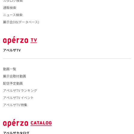
カタログ検索
通販検索
ニュース検索
展示会DB(データベース)
アペルザTV
動画一覧
展示会取材動画
配信予定動画
アペルザTV ランキング
アペルザTV イベント
アペルザTV 特集
アペルザカタログ