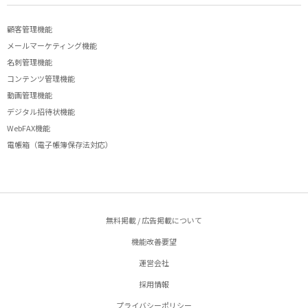
顧客管理機能
メールマーケティング機能
名刺管理機能
コンテンツ管理機能
動画管理機能
デジタル招待状機能
WebFAX機能
電帳箱（電子帳簿保存法対応）
無料掲載 / 広告掲載について
機能改善要望
運営会社
採用情報
プライバシーポリシー