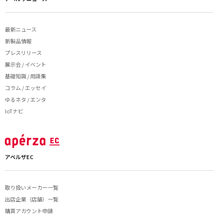
最新ニュース
新製品情報
プレスリリース
展示会 / イベント
基礎知識 / 用語集
コラム / エッセイ
ゆるネタ / エンタ
IoTナビ
アペルザEC
取り扱いメーカー一覧
出店企業（店舗）一覧
購買アカウント申請