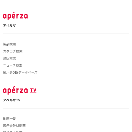
アペルザ
製品検索
カタログ検索
通販検索
ニュース検索
展示会DB(データベース)
アペルザTV
動画一覧
展示会取材動画