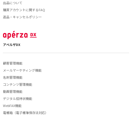
出品について
購買アカウントに関するFAQ
返品・キャンセルポリシー
アペルザDX
顧客管理機能
メールマーケティング機能
名刺管理機能
コンテンツ管理機能
動画管理機能
デジタル招待状機能
WebFAX機能
電帳箱（電子帳簿保存法対応）