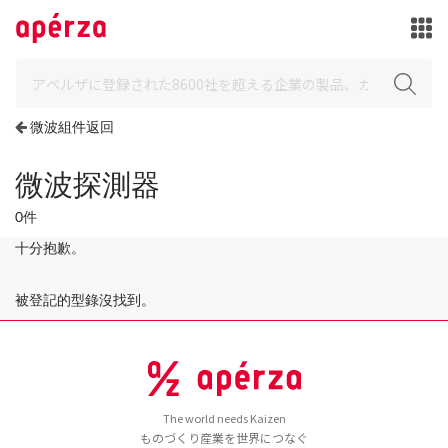
微波組件返回
微波探測器
0件
十分抱歉。
被登記的型錄沒找到。
The world needs Kaizen
ものづくり産業を世界につなぐ