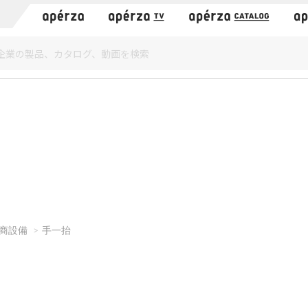
）
商設備
手一抬