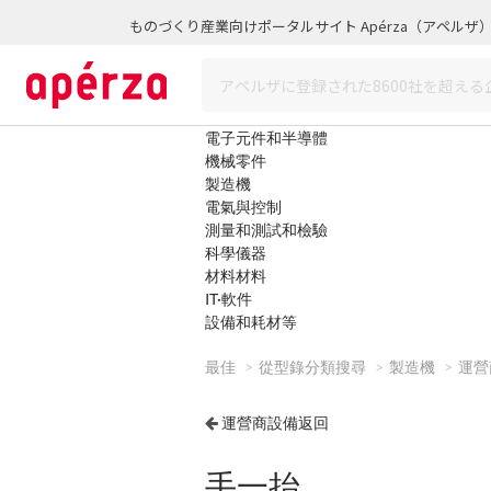
ものづくり産業向けポータルサイト Apérza（アペルザ
電子元件和半導體
機械零件
製造機
電氣與控制
測量和測試和檢驗
科學儀器
材料材料
IT·軟件
設備和耗材等
最佳
從型錄分類搜尋
製造機
運營
運營商設備返回
手一抬