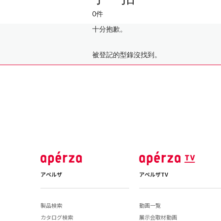
0件
十分抱歉。
被登記的型錄沒找到。
アペルザ
アペルザTV
製品検索
動画一覧
カタログ検索
展示会取材動画