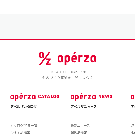
The world needs Kaizen
ものづくり産業を世界につなぐ
アペルザカタログ
アペルザニュース
ア
カタログ 特集一覧
最新ニュース
取
おすすめ情報
新製品情報
出