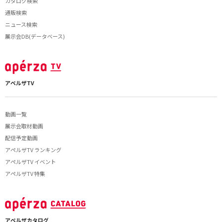
カタログ検索
通販検索
ニュース検索
展示会DB(データベース)
アペルザTV
動画一覧
展示会取材動画
配信予定動画
アペルザTV ランキング
アペルザTV イベント
アペルザTV 特集
アペルザカタログ