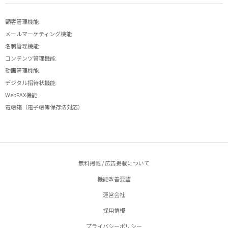
顧客管理機能
メールマーケティング機能
名刺管理機能
コンテンツ管理機能
動画管理機能
デジタル招待状機能
WebFAX機能
電帳箱（電子帳簿保存法対応）
無料掲載 / 広告掲載について
機能改善要望
運営会社
採用情報
プライバシーポリシー