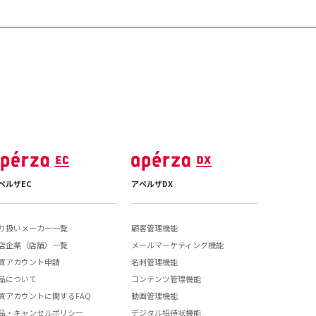
ペルザEC
アペルザDX
り扱いメーカー一覧
顧客管理機能
店企業（店舗）一覧
メールマーケティング機能
買アカウント申請
名刺管理機能
品について
コンテンツ管理機能
買アカウントに関するFAQ
動画管理機能
品・キャンセルポリシー
デジタル招待状機能