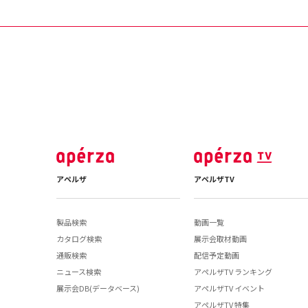
アペルザ
アペルザTV
製品検索
動画一覧
カタログ検索
展示会取材動画
通販検索
配信予定動画
ニュース検索
アペルザTV ランキング
展示会DB(データベース)
アペルザTV イベント
アペルザTV 特集