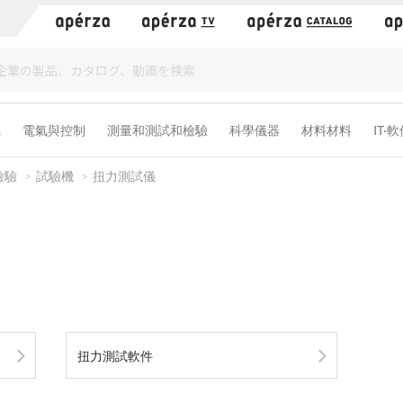
）
機
電氣與控制
測量和測試和檢驗
科學儀器
材料材料
IT·
檢驗
試驗機
扭力測試儀
扭力測試軟件