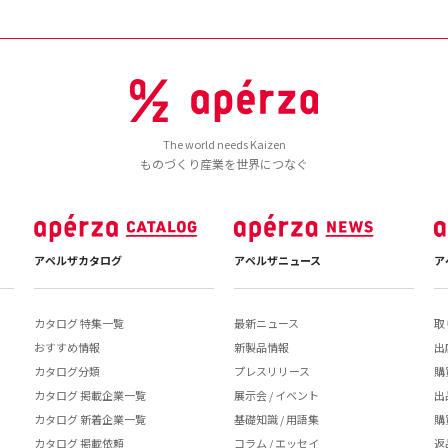
The world needs Kaizen
ものづくり産業を世界につなぐ
アペルザカタログ
アペルザニュース
ア
カタログ 特集一覧
最新ニュース
取
おすすめ情報
新製品情報
出
カタログ分類
プレスリリース
購
カタログ 掲載企業一覧
展示会 / イベント
出
カタログ 新着企業一覧
基礎知識 / 用語集
購
カタログ 掲載依頼
コラム / エッセイ
返