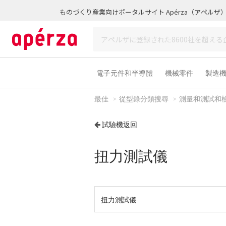
ものづくり産業向けポータルサイト Apérza（アペルザ
電子元件和半導體
機械零件
製造
最佳
從型錄分類搜尋
測量和測試和
試驗機返回
扭力測試儀
扭力測試儀