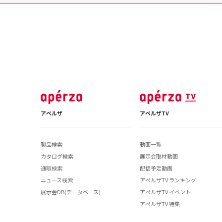
アペルザ
アペルザTV
製品検索
動画一覧
カタログ検索
展示会取材動画
通販検索
配信予定動画
ニュース検索
アペルザTV ランキング
展示会DB(データベース)
アペルザTV イベント
アペルザTV 特集