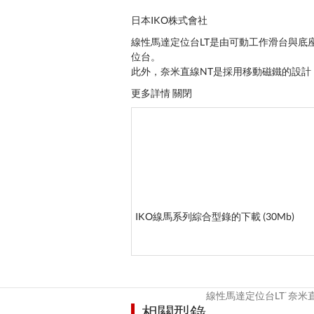
日本IKO株式會社
線性馬達定位台LT是由可動工作滑台與底
位台。
此外，奈米直線NT是採用移動磁鐵的設
更多詳情
關閉
IKO線馬系列綜合型錄的下載 (30Mb)
線性馬達定位台LT˙奈米
相關型錄