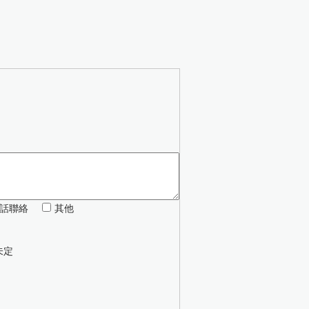
話聯絡
其他
未定