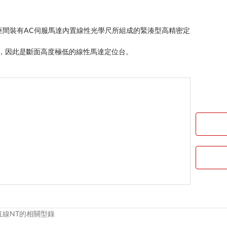
座間裝有AC伺服馬達內置線性光學尺所組成的緊湊型高精密定
計，因此是斷面高度極低的線性馬達定位台。
直線NT的相關型錄