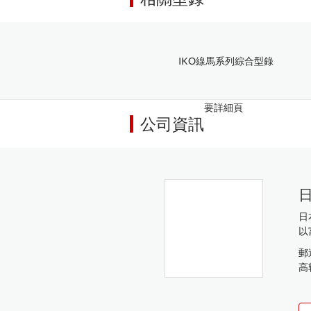
IKO線馬系列綜合型錄
要詳細頁
公司資訊
日
日
以
郵遞
高轮