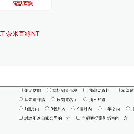
電話查詢
T˙奈米直線NT
想要估價
我想知道價格
我想要資料
希望電
我知道詳情
只知道名字
我不知道
1個月內
3個月內
6個月內
一年之內
討論引進自家公司的一方
向顧客提案和銷售的一方