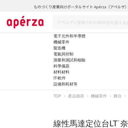
ものづくり産業向けポータルサイト Apérza（アペルザ
電子元件和半導體
機械零件
製造機
電氣與控制
測量和測試和檢驗
科學儀器
材料材料
IT·軟件
設備和耗材等
TOP
產品搜尋
機械零件
舞台
線性馬達定位台LT˙