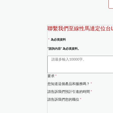
聯繫我們至線性馬達定位台L
*
為必填資料
”諮詢內容” 為必填資料。
要求
*
您知道這個產品和服務嗎？
*
請告訴我們預計引進的時間
*
請告訴我們您的職位
*