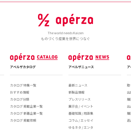
The world needs Kaizen
ものづくり産業を世界につなぐ
アペルザカタログ
アペルザニュース
ア
カタログ 特集一覧
最新ニュース
取
おすすめ情報
新製品情報
出
カタログ分類
プレスリリース
購
カタログ 掲載企業一覧
展示会 / イベント
出
カタログ 新着企業一覧
基礎知識 / 用語集
購
カタログ 掲載依頼
コラム / エッセイ
返
ゆるネタ / エンタ