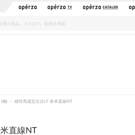
）
1軸
線性馬達定位台LT˙奈米直線NT
奈米直線NT