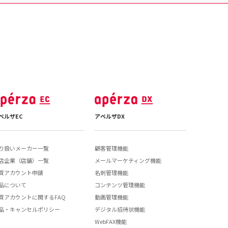
ペルザEC
アペルザDX
り扱いメーカー一覧
顧客管理機能
店企業（店舗）一覧
メールマーケティング機能
買アカウント申請
名刺管理機能
品について
コンテンツ管理機能
買アカウントに関するFAQ
動画管理機能
品・キャンセルポリシー
デジタル招待状機能
WebFAX機能