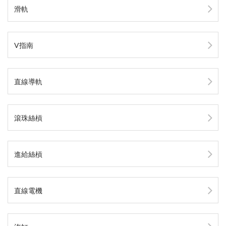
滑軌
V指南
直線導軌
滾珠絲槓
進給絲槓
直線電機