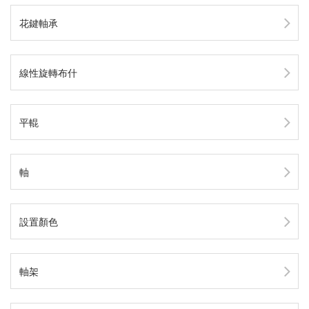
花鍵軸承
線性旋轉布什
平輥
軸
設置顏色
軸架