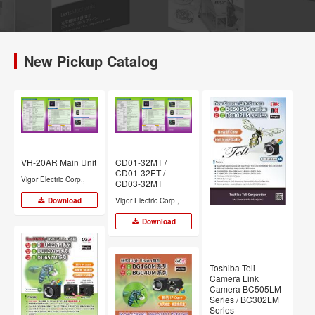
New Pickup Catalog
VH-20AR Main Unit
CD01-32MT /
CD01-32ET /
Vigor Electric Corp.,
CD03-32MT
Download
Vigor Electric Corp.,
Download
Toshiba Teli
Camera Link
Camera BC505LM
Series / BC302LM
Series