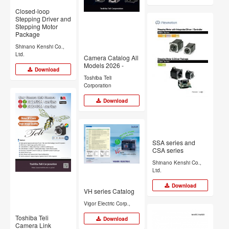
Closed-loop
Stepping Driver and
Stepping Motor
Package
Shinano Kenshi Co.,
Ltd.
Camera Catalog All
Models 2026 -
Download
Toshiba Teli
Corporation
Download
SSA series and
CSA series
Shinano Kenshi Co.,
Ltd.
Download
VH series Catalog
Vigor Electric Corp.,
Toshiba Teli
Download
Camera Link