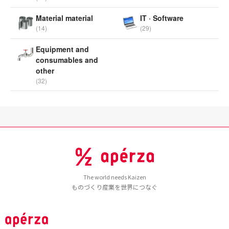
Material material
IT · Software
(14)
(29)
Equipment and
consumables and
other
(32)
The world needs Kaizen
ものづくり産業を世界につなぐ