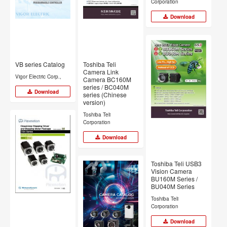
Corporation
Download
VB series Catalog
Toshiba Teli
Camera Link
Vigor Electric Corp.,
Camera BC160M
series / BC040M
Download
series (Chinese
version)
Toshiba Teli
Corporation
Download
Toshiba Teli USB3
Vision Camera
BU160M Series /
BU040M Series
Toshiba Teli
Corporation
Download