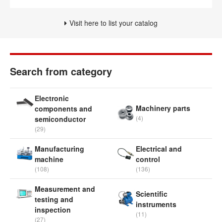
Visit here to list your catalog
Search from category
Electronic
Machinery parts
components and
(4)
semiconductor
(29)
Manufacturing
Electrical and
machine
control
(108)
(136)
Measurement and
Scientific
testing and
instruments
inspection
(11)
(27)