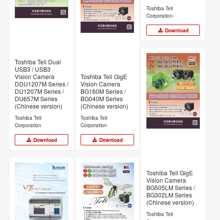
Toshiba Teli
Corporation
Download
Toshiba Teli Dual
USB3 / USB3
Vision Camera
Toshiba Teli GigE
DDU1207M Series /
Vision Camera
DU1207M Series /
BG160M Series /
DU657M Series
BG040M Series
(Chinese version)
(Chinese version)
Toshiba Teli
Toshiba Teli
Corporation
Corporation
Download
Download
Toshiba Teli GigE
Vision Camera
BG505LM Series /
BG302LM Series
(Chinese version)
Toshiba Teli