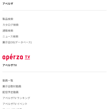
アペルザ
製品検索
カタログ検索
通販検索
ニュース検索
展示会DB(データベース)
アペルザTV
動画一覧
展示会取材動画
配信予定動画
アペルザTV ランキング
アペルザTV イベント