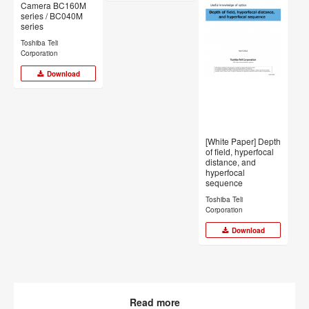
Camera BC160M
series / BC040M
series
Toshiba Teli
Corporation
Download
[White Paper] Depth
of field, hyperfocal
distance, and
hyperfocal
sequence
Toshiba Teli
Corporation
Download
Read more